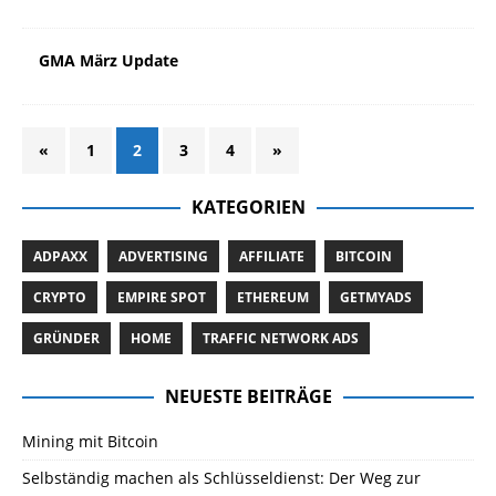
GMA März Update
«
1
2
3
4
»
KATEGORIEN
ADPAXX
ADVERTISING
AFFILIATE
BITCOIN
CRYPTO
EMPIRE SPOT
ETHEREUM
GETMYADS
GRÜNDER
HOME
TRAFFIC NETWORK ADS
NEUESTE BEITRÄGE
Mining mit Bitcoin
Selbständig machen als Schlüsseldienst: Der Weg zur